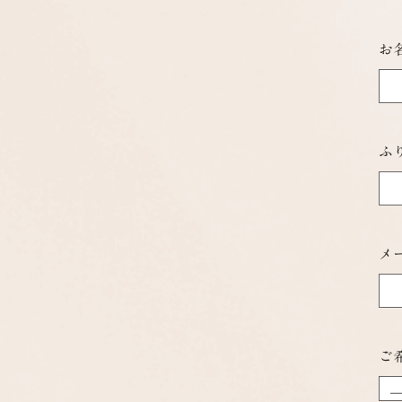
お
ふ
メ
ご