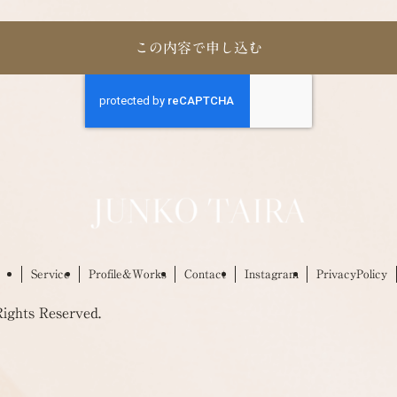
Service
Profile&Works
Contact
Instagram
PrivacyPolicy
ghts Reserved.