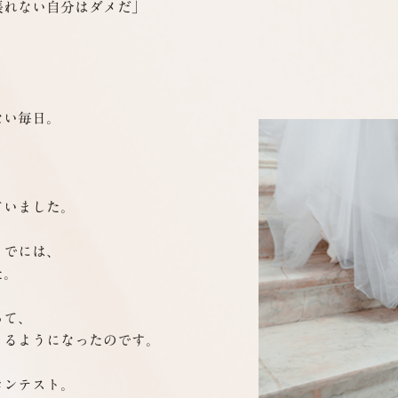
れない自分はダメだ」



い毎日。

いました。

でには、

。

て、

るようになったのです。

ンテスト。
